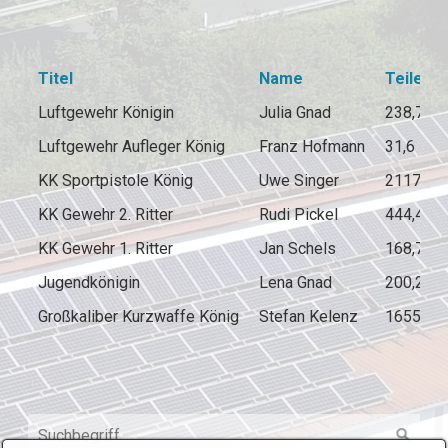
Titel
Name
Teiler
Luftgewehr Königin
Julia Gnad
238,7
Luftgewehr Aufleger König
Franz Hofmann
31,6
KK Sportpistole König
Uwe Singer
2117
KK Gewehr 2. Ritter
Rudi Pickel
444,4
KK Gewehr 1. Ritter
Jan Schels
168,7
Jugendkönigin
Lena Gnad
200,2
Großkaliber Kurzwaffe König
Stefan Kelenz
1655