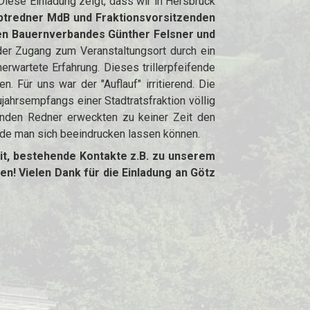
. Diese Einladung zeigt, dass wir in Hersbruck
ptredner MdB und Fraktionsvorsitzenden
en Bauernverbandes Günther Felsner und
der Zugang zum Veranstaltungsort durch ein
erwartete Erfahrung. Dieses trillerpfeifende
. Für uns war der "Auflauf" irritierend. Die
ahrsempfangs einer Stadtratsfraktion völlig
enden Redner erweckten zu keiner Zeit den
 würde man sich beeindrucken lassen können.
t, bestehende Kontakte z.B. zu unserem
en! Vielen Dank für die Einladung an Götz