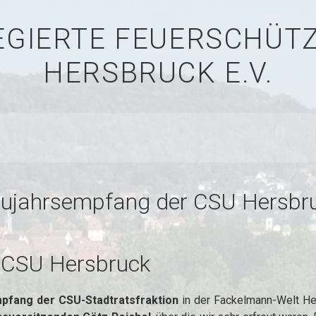
LEGIERTE FEUERSCHÜ
HERSBRUCK E.V.
ujahrsempfang der CSU Hersbr
 CSU Hersbruck
pfang der CSU-Stadtratsfraktion
in der Fackelmann-Welt Her