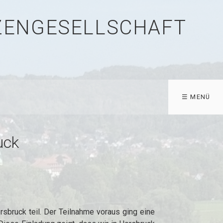
TZENGESELLSCHAFT
☰ MENÜ
uck
sbruck teil. Der Teilnahme voraus ging eine